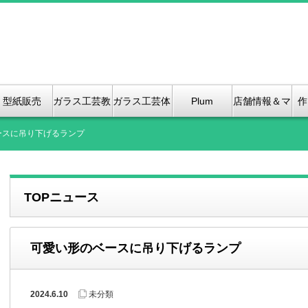
型紙販売
ガラス工芸教
ガラス工芸体
Plum
店舗情報＆マ
作
室
験紹介
Bloosom &
ップ、（2店
ースに吊り下げるランプ
Kanoko
舗のご紹介）
TOPニュース
Stained
GLass
可愛い形のベースに吊り下げるランプ
2024.6.10
未分類