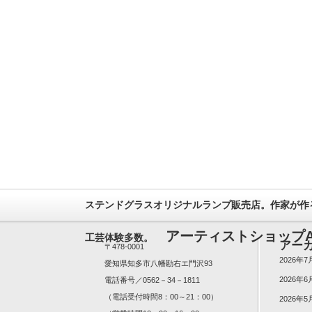
ステンドグラスオリジナルランプ販売店。作家が作
アーティストショップA
工芸体験多数。
アー
〒478-0001
2026年7
愛知県知多市八幡勘右エ門沢93
2026年6
電話番号／0562－34－1811
（電話受付時間8：00～21：00）
2026年5