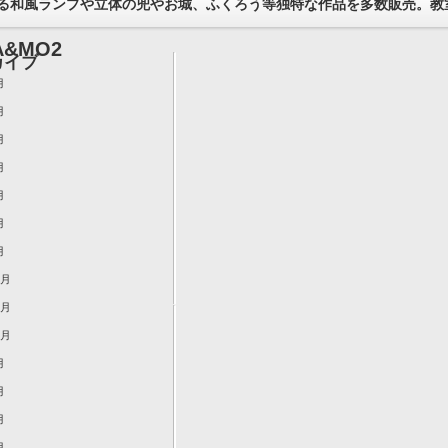
る和風ランプや立体の兜やお城、ふくろう等独特な作品を多数販売。教
&MO2
カイブ
月
月
月
月
月
月
月
2月
1月
0月
月
月
月
月