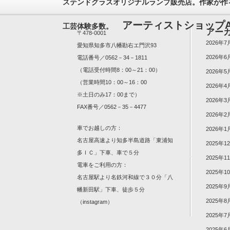
ステンドグラスオリジナルランプ販売店。作家が作
アーティストショップA
工芸体験多数。
アー
〒478-0001
2026年7
愛知県知多市八幡勘右エ門沢93
2026年6
電話番号／0562－34－1811
（電話受付時間8：00～21：00）
2026年5
（営業時間10：00～16：00
2026年4
※土日のみ17：00まで）
2026年3
FAX番号／0562－35－4477
2026年2
車でお越しの方：
2026年1
名古屋高速より知多半島道路「東浦知
2025年1
多ＩＣ」下車、車で５分
2025年1
電車をご利用の方：
2025年1
名古屋駅より名鉄河和線で３０分「八
2025年9
幡新田駅」下車、徒歩５分
2025年8
（
instagram
）
2025年7
2025年6