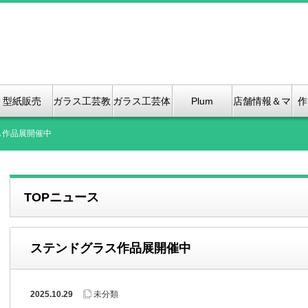
型紙販売
ガラス工芸教
ガラス工芸体
Plum
店舗情報＆マ
作
室
験紹介
Bloosom &
ップ、（2店
ス作品展開催中
Kanoko
舗のご紹介）
TOPニュース
Stained
GLass
ステンドグラス作品展開催中
2025.10.29
未分類