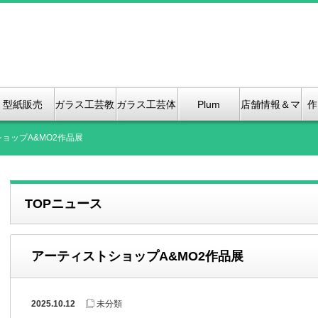
型紙販売
ガラス工芸教
ガラス工芸体
Plum
店舗情報＆マ
作
室
験紹介
Bloosom &
ップ、（2店
ョップA&MO2作品展
Kanoko
舗のご紹介）
TOPニュース
Stained
GLass
アーティストショップA&MO2作品展
2025.10.12
未分類