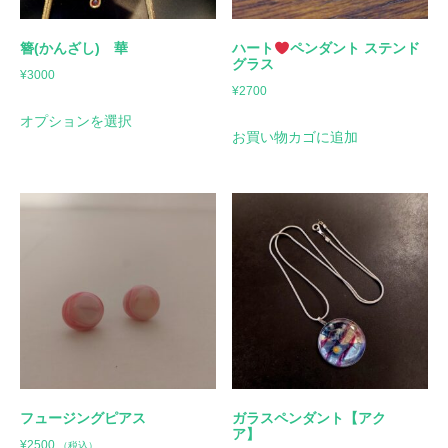
簪(かんざし) 華
ハート
ペンダント ステンド
グラス
¥
3000
¥
2700
オプションを選択
お買い物カゴに追加
フュージングピアス
ガラスペンダント【アク
ア】
¥
2500
（税込）