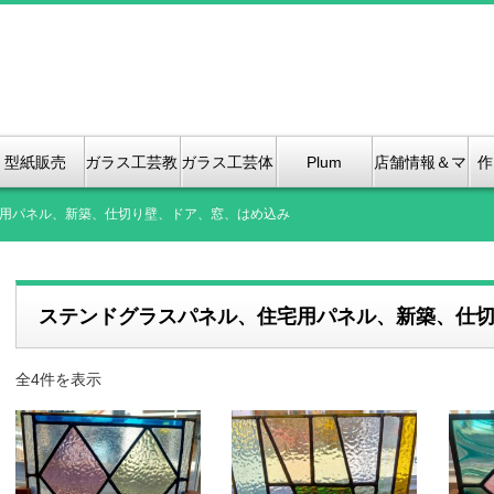
型紙販売
ガラス工芸教
ガラス工芸体
Plum
店舗情報＆マ
作
室
験紹介
Bloosom &
ップ、（2店
用パネル、新築、仕切り壁、ドア、窓、はめ込み
Kanoko
舗のご紹介）
ステンドグラスパネル、住宅用パネル、新築、仕
Stained
GLass
全4件を表示