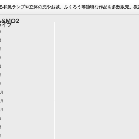
る和風ランプや立体の兜やお城、ふくろう等独特な作品を多数販売。教
&MO2
カイブ
月
月
月
月
月
月
月
2月
1月
0月
月
月
月