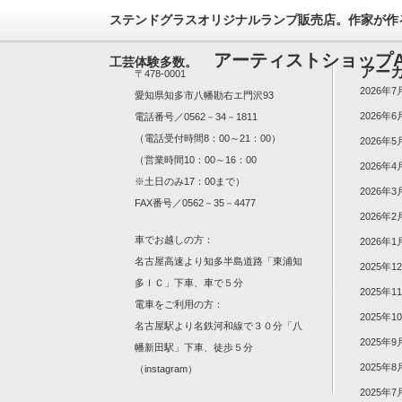
ステンドグラスオリジナルランプ販売店。作家が作
アーティストショップA
工芸体験多数。
アー
〒478-0001
2026年7
愛知県知多市八幡勘右エ門沢93
2026年6
電話番号／0562－34－1811
（電話受付時間8：00～21：00）
2026年5
（営業時間10：00～16：00
2026年4
※土日のみ17：00まで）
2026年3
FAX番号／0562－35－4477
2026年2
車でお越しの方：
2026年1
名古屋高速より知多半島道路「東浦知
2025年1
多ＩＣ」下車、車で５分
2025年1
電車をご利用の方：
2025年1
名古屋駅より名鉄河和線で３０分「八
2025年9
幡新田駅」下車、徒歩５分
2025年8
（
instagram
）
2025年7