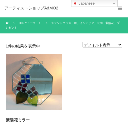
Japanese
アーティストショップA&MO2
TOPニュース
ステンドグラス、鏡、インテリア、玄関、紫陽花、プ
レゼント
1件の結果を表示中
紫陽花ミラー