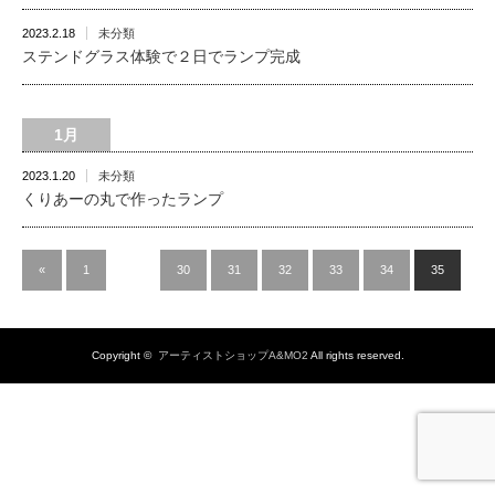
2023.2.18
未分類
ステンドグラス体験で２日でランプ完成
1月
2023.1.20
未分類
くりあーの丸で作ったランプ
«
1
…
30
31
32
33
34
35
Copyright ©
アーティストショップA&MO2
All rights reserved.