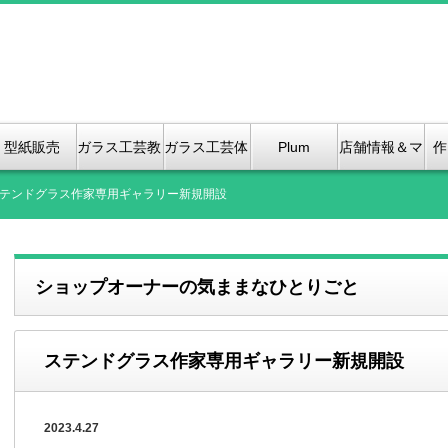
型紙販売
ガラス工芸教
ガラス工芸体
Plum
店舗情報＆マ
作
室
験紹介
Bloosom &
ップ、（2店
テンドグラス作家専用ギャラリー新規開設
Kanoko
舗のご紹介）
ショップオーナーの気ままなひとりごと
Stained
GLass
ステンドグラス作家専用ギャラリー新規開設
2023.4.27