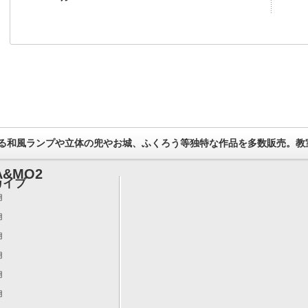
る和風ランプや立体の兜やお城、ふくろう等独特な作品を多数販売。教
&MO2
カイブ
月
月
月
月
月
月