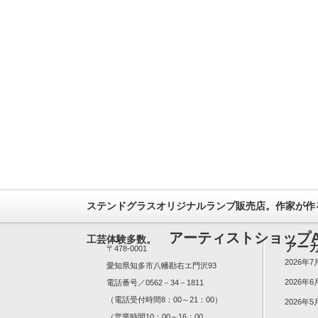
ステンドグラスオリジナルランプ販売店。作家が作
アーティストショップA
工芸体験多数。
アー
〒478-0001
2026年7
愛知県知多市八幡勘右エ門沢93
2026年6
電話番号／0562－34－1811
（電話受付時間8：00～21：00）
2026年5
（営業時間10：00～16：00