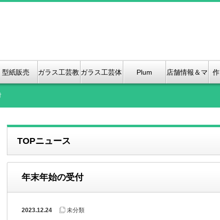
型紙販売
ガラス工芸教
ガラス工芸体
Plum
店舗情報＆マ
作
室
験紹介
Bloosom &
ップ、（2店
付
Kanoko
舗のご紹介）
TOPニュース
Stained
GLass
年末年始の受付
2023.12.24
未分類