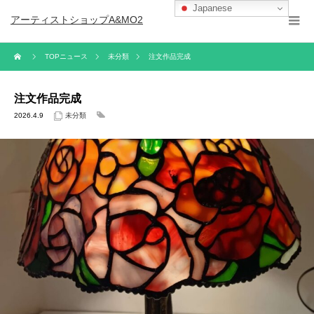
Japanese
アーティストショップA&MO2
TOPニュース
未分類
注文作品完成
注文作品完成
2026.4.9
未分類