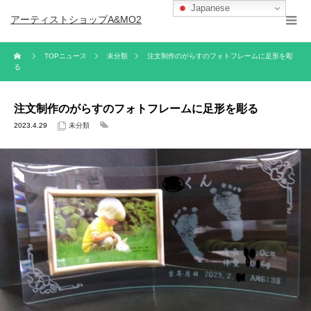
Japanese
アーティストショップA&MO2
TOPニュース
未分類
注文制作のがらすのフォトフレームに足形を彫
る
注文制作のがらすのフォトフレームに足形を彫る
2023.4.29
未分類