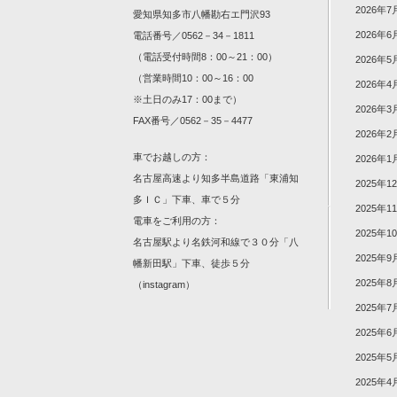
2026年7
愛知県知多市八幡勘右エ門沢93
2026年6
電話番号／0562－34－1811
（電話受付時間8：00～21：00）
2026年5
（営業時間10：00～16：00
2026年4
※土日のみ17：00まで）
2026年3
FAX番号／0562－35－4477
2026年2
車でお越しの方：
2026年1
名古屋高速より知多半島道路「東浦知
2025年1
多ＩＣ」下車、車で５分
2025年1
電車をご利用の方：
2025年1
名古屋駅より名鉄河和線で３０分「八
2025年9
幡新田駅」下車、徒歩５分
2025年8
（
instagram
）
2025年7
2025年6
2025年5
2025年4