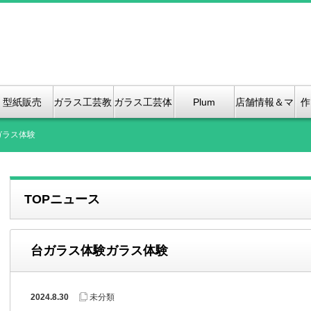
型紙販売
ガラス工芸教
ガラス工芸体
Plum
店舗情報＆マ
作
室
験紹介
Bloosom &
ップ、（2店
ガラス体験
Kanoko
舗のご紹介）
TOPニュース
Stained
GLass
台ガラス体験ガラス体験
2024.8.30
未分類