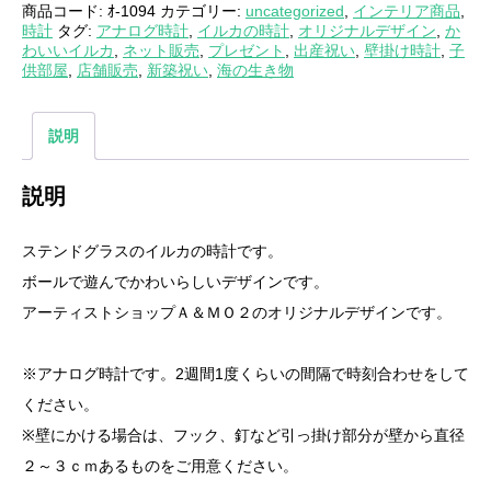
商品コード:
ｵ-1094
カテゴリー:
uncategorized
,
インテリア商品
,
時計
タグ:
アナログ時計
,
イルカの時計
,
オリジナルデザイン
,
か
わいいイルカ
,
ネット販売
,
プレゼント
,
出産祝い
,
壁掛け時計
,
子
供部屋
,
店舗販売
,
新築祝い
,
海の生き物
説明
説明
ステンドグラスのイルカの時計です。
ボールで遊んでかわいらしいデザインです。
アーティストショップＡ＆ＭＯ２のオリジナルデザインです。
※アナログ時計です。2週間1度くらいの間隔で時刻合わせをして
ください。
※壁にかける場合は、フック、釘など引っ掛け部分が壁から直径
２～３ｃｍあるものをご用意ください。